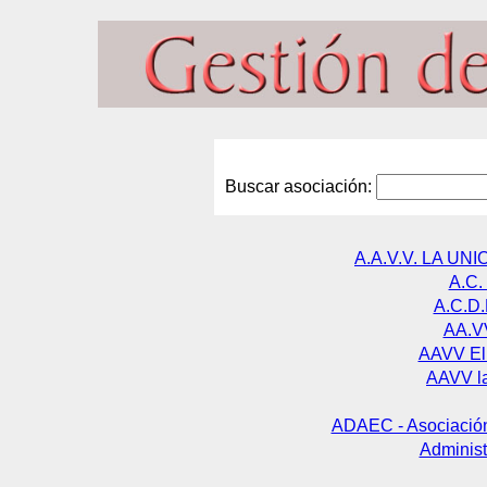
Buscar asociación:
A.A.V.V. LA U
A.C.
A.C.D
AA.V
AAVV El
AAVV la
ADAEC - Asociación
Administ