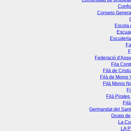
Confra
Consejo General
Escola
Escua
Escudería 
Fa
F
Federació d'Asso
Fila Cont
Filà de Crist
Filà de Moros 
Filà Moros N
F
Filà Pirate
Fil
Germandat del Sant
Grupo de
La Cu
LA 