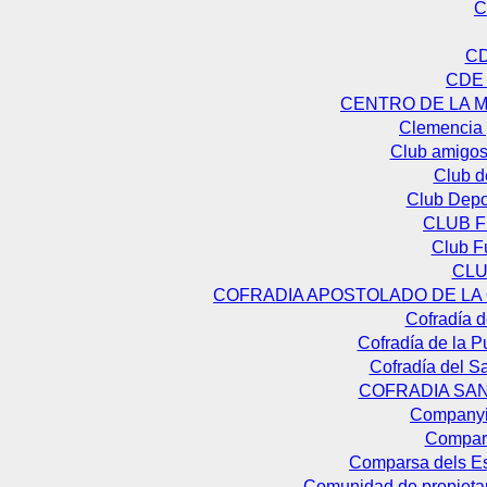
C
CD
CDE 
CENTRO DE LA 
Clemencia 
Club amigos
Club 
Club Depo
CLUB F
Club F
CLU
COFRADIA APOSTOLADO DE LA
Cofradía d
Cofradía de la 
Cofradía del Sa
COFRADIA SA
Companyia
Compars
Comparsa dels Es
Comunidad de propietar