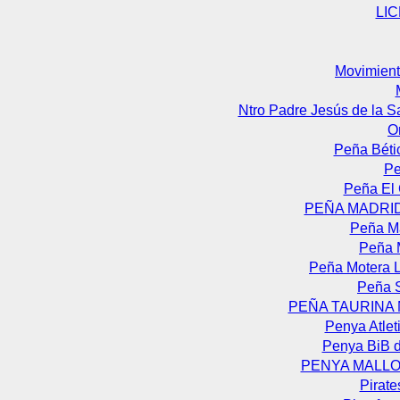
LI
Movimient
Ntro Padre Jesús de la S
O
Peña Béti
Pe
Peña El
PEÑA MADRID
Peña Ma
Peña M
Peña Motera L
Peña S
PEÑA TAURINA 
Penya Atlet
Penya BiB d
PENYA MALLO
Pirate