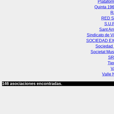
Platafor
Quinta 196
R
RED S
S.U.
Sant Ant
Sindicato de Vi
SOCIEDAD E
Sociedad 
Societat Mus
SR
Tie
V
Valle 
146 asociaciones encontradas.