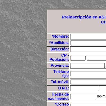
Preinscripción en 
C
*Nombre:
*Apellidos:
Dirección:
CP -
Población:
Provincia:
Teléfono
fijo:
Tel. móvil:
D.N.I.:
Fecha de
dd-m
nacimiento:
*Correo