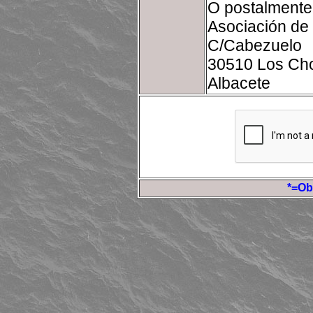
O postalmente
Asociación de
C/Cabezuelo
30510 Los Cho
Albacete
*=Ob