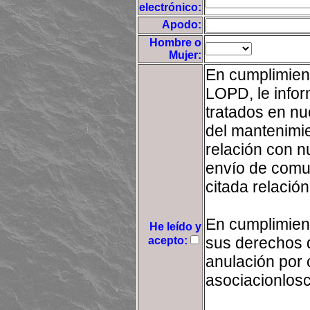
electrónico:
Apodo:
Hombre o
Mujer:
En cumplimient
LOPD, le info
tratados en nue
del mantenimie
relación con n
envío de comu
citada relación
En cumplimien
He leído y
sus derechos d
acepto:
anulación por 
asociacionlo