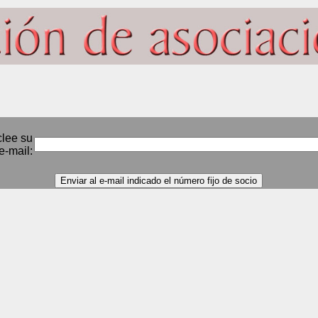
clee su
e-mail: