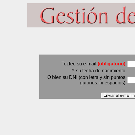
Teclee su e-mail
(obligatorio)
:
Y su fecha de nacimiento:
O bien su DNI (con letra y sin puntos,
guiones, ni espacios):